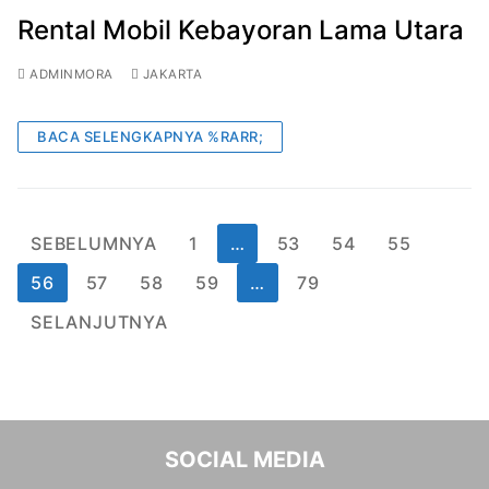
Rental Mobil Kebayoran Lama Utara
ADMINMORA
JAKARTA
BACA SELENGKAPNYA %RARR;
Paginasi
SEBELUMNYA
1
…
53
54
55
pos
56
57
58
59
…
79
SELANJUTNYA
SOCIAL MEDIA