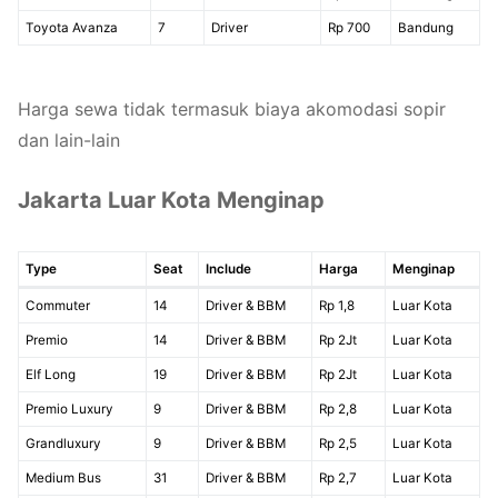
Toyota Avanza
7
Driver
Rp 700
Bandung
Harga sewa tidak termasuk biaya akomodasi sopir
dan lain-lain
Jakarta Luar Kota Menginap
Type
Seat
Include
Harga
Menginap
Commuter
14
Driver & BBM
Rp 1,8
Luar Kota
Premio
14
Driver & BBM
Rp 2Jt
Luar Kota
Elf Long
19
Driver & BBM
Rp 2Jt
Luar Kota
Premio Luxury
9
Driver & BBM
Rp 2,8
Luar Kota
Grandluxury
9
Driver & BBM
Rp 2,5
Luar Kota
Medium Bus
31
Driver & BBM
Rp 2,7
Luar Kota