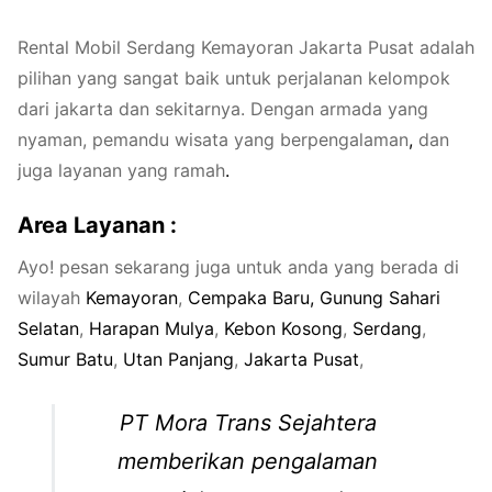
Rental Mobil Serdang Kemayoran Jakarta Pusat adalah
pilihan yang sangat baik untuk perjalanan kelompok
dari jakarta dan sekitarnya. Dengan armada yang
nyaman, pemandu wisata yang berpengalaman
,
dan
juga layanan yang ramah
.
Area Layanan
:
Ayo! pesan sekarang juga untuk anda yang berada di
wilayah
Kemayo
ran
,
Cempaka Ba
ru,
Gunung Sahari
Sela
tan
,
Harapan Mu
lya
,
Kebon Kos
ong
,
Serd
ang
,
Sumur Ba
tu
,
Utan Pan
jang
,
Jakarta Pus
at
,
PT Mora Trans Sejahtera
memberikan pengalaman