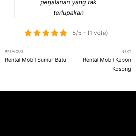
perjalanan yang tak
terlupakan
5/5 - (1 vote)
Navigasi
PREVIOUS
NEXT
pos
Previous
Next
Rental Mobil Sumur Batu
Rental Mobil Kebon
post:
post:
Kosong