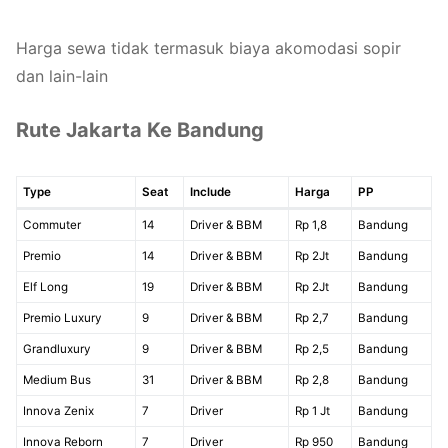
Harga sewa tidak termasuk biaya akomodasi sopir
dan lain-lain
Rute Jakarta Ke Bandung
Type
Seat
Include
Harga
PP
Commuter
14
Driver & BBM
Rp 1,8
Bandung
Premio
14
Driver & BBM
Rp 2Jt
Bandung
Elf Long
19
Driver & BBM
Rp 2Jt
Bandung
Premio Luxury
9
Driver & BBM
Rp 2,7
Bandung
Grandluxury
9
Driver & BBM
Rp 2,5
Bandung
Medium Bus
31
Driver & BBM
Rp 2,8
Bandung
Innova Zenix
7
Driver
Rp 1 Jt
Bandung
Innova Reborn
7
Driver
Rp 950
Bandung