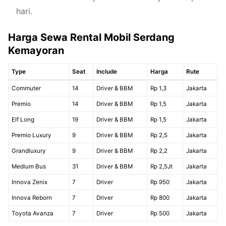
hari.
Harga Sewa Rental Mobil Serdang
Kemayoran
Type
Seat
Include
Harga
Rute
Commuter
14
Driver & BBM
Rp 1,3
Jakarta
Premio
14
Driver & BBM
Rp 1,5
Jakarta
Elf Long
19
Driver & BBM
Rp 1,5
Jakarta
Premio Luxury
9
Driver & BBM
Rp 2,5
Jakarta
Grandluxury
9
Driver & BBM
Rp 2,2
Jakarta
Medium Bus
31
Driver & BBM
Rp 2,5Jt
Jakarta
Innova Zenix
7
Driver
Rp 950
Jakarta
Innova Reborn
7
Driver
Rp 800
Jakarta
Toyota Avanza
7
Driver
Rp 500
Jakarta