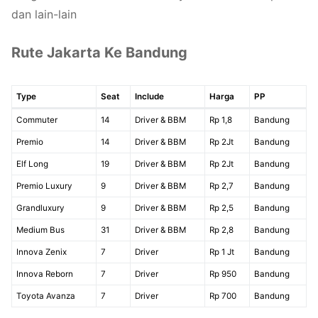
dan lain-lain
Rute Jakarta Ke Bandung
Type
Seat
Include
Harga
PP
Commuter
14
Driver & BBM
Rp 1,8
Bandung
Premio
14
Driver & BBM
Rp 2Jt
Bandung
Elf Long
19
Driver & BBM
Rp 2Jt
Bandung
Premio Luxury
9
Driver & BBM
Rp 2,7
Bandung
Grandluxury
9
Driver & BBM
Rp 2,5
Bandung
Medium Bus
31
Driver & BBM
Rp 2,8
Bandung
Innova Zenix
7
Driver
Rp 1 Jt
Bandung
Innova Reborn
7
Driver
Rp 950
Bandung
Toyota Avanza
7
Driver
Rp 700
Bandung