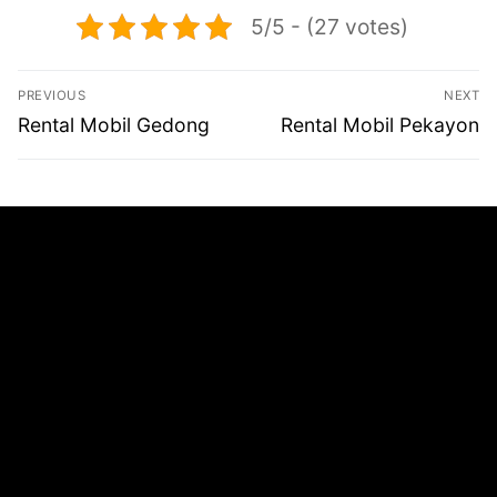
5/5 - (27 votes)
Navigasi
PREVIOUS
NEXT
pos
Previous
Next
Rental Mobil Gedong
Rental Mobil Pekayon
post:
post: