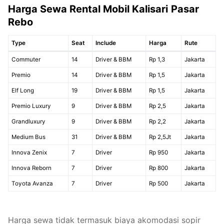
Harga Sewa Rental Mobil Kalisari
Pasar
Rebo
Type
Seat
Include
Harga
Rute
Commuter
14
Driver & BBM
Rp 1,3
Jakarta
Premio
14
Driver & BBM
Rp 1,5
Jakarta
Elf Long
19
Driver & BBM
Rp 1,5
Jakarta
Premio Luxury
9
Driver & BBM
Rp 2,5
Jakarta
Grandluxury
9
Driver & BBM
Rp 2,2
Jakarta
Medium Bus
31
Driver & BBM
Rp 2,5Jt
Jakarta
Innova Zenix
7
Driver
Rp 950
Jakarta
Innova Reborn
7
Driver
Rp 800
Jakarta
Toyota Avanza
7
Driver
Rp 500
Jakarta
Harga sewa tidak termasuk biaya akomodasi sopir