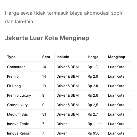
Harga sewa tidak termasuk biaya akomodasi sopir
dan lain-lain
Jakarta Luar Kota Menginap
Type
Seat
Include
Harga
Menginap
Commuter
14
Driver & BBM
Rp 1,8
Luar Kota
Premio
14
Driver & BBM
Rp 2Jt
Luar Kota
Elf Long
19
Driver & BBM
Rp 2Jt
Luar Kota
Premio Luxury
9
Driver & BBM
Rp 2,8
Luar Kota
Grandluxury
9
Driver & BBM
Rp 2,5
Luar Kota
Medium Bus
31
Driver & BBM
Rp 2,7
Luar Kota
Innova Zenix
7
Driver
Rp 1,1 Jt
Luar Kota
Innova Reborn
7
Driver
Rp 950
Luar Kota