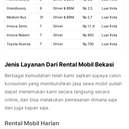
Grandluxury
9
Driver & BBM
Rp 2,5
Luar Kota
Medium Bus
31
Driver & BBM
Rp 2,7
Luar Kota
Innova Zenix
7
Driver
Rp 1,1 Jt
Luar Kota
Innova Reborn
7
Driver
Rp 950
Luar Kota
Toyota Avanza
7
Driver
Rp 700
Luar Kota
Jenis Layanan Dari Rental Mobil Bekasi
Berbagai kemudahan telah kami sajikan supaya calon
konsumen yang membutuhkan jasa sewa mobil sudah
dapat menemukan kami secara langsung secara
online, dan bisa melakukan pemesanan dimana saja
dan juga kapan saja.
Rental Mobil Harian