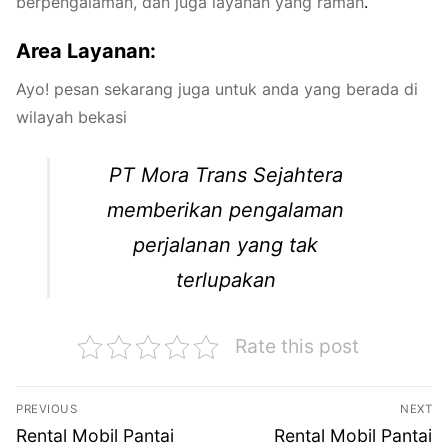
berpengalaman, dan juga layanan yang ramah
.
Area Layanan:
Ayo! pesan sekarang juga untuk anda yang berada di
wilayah bekasi
PT Mora Trans Sejahtera
memberikan pengalaman
perjalanan yang tak
terlupakan
Rate this post
Navigasi
PREVIOUS
NEXT
pos
Previous
Next
Rental Mobil Pantai
Rental Mobil Pantai