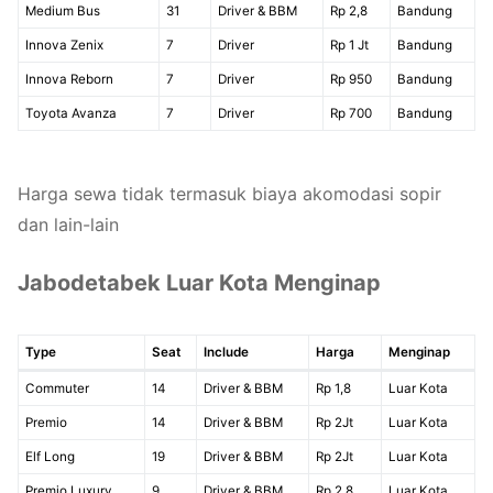
Medium Bus
31
Driver & BBM
Rp 2,8
Bandung
Innova Zenix
7
Driver
Rp 1 Jt
Bandung
Innova Reborn
7
Driver
Rp 950
Bandung
Toyota Avanza
7
Driver
Rp 700
Bandung
Harga sewa tidak termasuk biaya akomodasi sopir
dan lain-lain
Jabodetabek Luar Kota Menginap
Type
Seat
Include
Harga
Menginap
Commuter
14
Driver & BBM
Rp 1,8
Luar Kota
Premio
14
Driver & BBM
Rp 2Jt
Luar Kota
Elf Long
19
Driver & BBM
Rp 2Jt
Luar Kota
Premio Luxury
9
Driver & BBM
Rp 2,8
Luar Kota