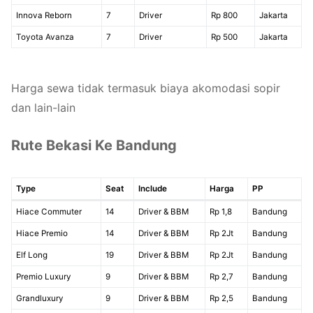
Innova Reborn
7
Driver
Rp 800
Jakarta
Toyota Avanza
7
Driver
Rp 500
Jakarta
Harga sewa tidak termasuk biaya akomodasi sopir
dan lain-lain
Rute Bekasi Ke Bandung
Type
Seat
Include
Harga
PP
Hiace Commuter
14
Driver & BBM
Rp 1,8
Bandung
Hiace Premio
14
Driver & BBM
Rp 2Jt
Bandung
Elf Long
19
Driver & BBM
Rp 2Jt
Bandung
Premio Luxury
9
Driver & BBM
Rp 2,7
Bandung
Grandluxury
9
Driver & BBM
Rp 2,5
Bandung