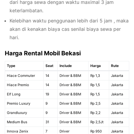
dari harga sewa dengan waktu maximal 3 jam
keterlambatan.
Kelebihan waktu penggunaan lebih dari 5 jam , maka
akan di kenakan biaya cas senilai biaya sewa per
hari.
Harga Rental Mobil Bekasi
Type
Seat
Include
Harga
Rute
Hiace Commuter
14
Driver & BBM
Rp 1,3
Jakarta
Hiace Premio
14
Driver & BBM
Rp 1,5
Jakarta
Elf Long
19
Driver & BBM
Rp 1,5
Jakarta
Premio Luxury
9
Driver & BBM
Rp 2,5
Jakarta
Grandluxury
9
Driver & BBM
Rp 2,2
Jakarta
Medium Bus
31
Driver & BBM
Rp 2,5Jt
Jakarta
Innova Zenix
7
Driver
Rp 950
Jakarta