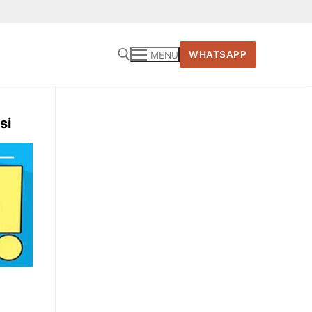
WHATSAPP
MENU
Cari:
si