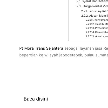
Syarat Dan Keten
Harga Rental Mob
Jenis Layanan
Alasan Memili
Kenyamana
Fleksibili
Profesion
Kemudaha
Area Laya
Pt
Mora
Trans
Sejahtera
sebagai layanan jasa Re
bepergian ke wilayah jabodetabek, pulau sumate
Rental Mobil Bekasi
Baca disini