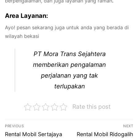
berpengalaman, dan juga layanan yang ramah
.
Area Layanan:
Ayo! pesan sekarang juga untuk anda yang berada di
wilayah bekasi
PT Mora Trans Sejahtera
memberikan pengalaman
perjalanan yang tak
terlupakan
Rate this post
Navigasi
PREVIOUS
NEXT
pos
Previous
Next
Rental Mobil Sertajaya
Rental Mobil Ridogalih