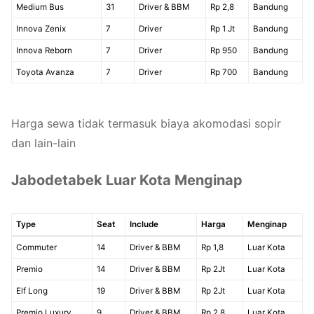
Medium Bus
31
Driver & BBM
Rp 2,8
Bandung
Innova Zenix
7
Driver
Rp 1 Jt
Bandung
Innova Reborn
7
Driver
Rp 950
Bandung
Toyota Avanza
7
Driver
Rp 700
Bandung
Harga sewa tidak termasuk biaya akomodasi sopir
dan lain-lain
Jabodetabek Luar Kota Menginap
Type
Seat
Include
Harga
Menginap
Commuter
14
Driver & BBM
Rp 1,8
Luar Kota
Premio
14
Driver & BBM
Rp 2Jt
Luar Kota
Elf Long
19
Driver & BBM
Rp 2Jt
Luar Kota
Premio Luxury
9
Driver & BBM
Rp 2,8
Luar Kota