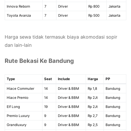
Innova Reborn
7
Driver
Rp 800
Jakarta
Toyota Avanza
7
Driver
Rp 500
Jakarta
Harga sewa tidak termasuk biaya akomodasi sopir
dan lain-lain
Rute Bekasi Ke Bandung
Type
Seat
Include
Harga
PP
Hiace Commuter
14
Driver & BBM
Rp 1,8
Bandung
Hiace Premio
14
Driver & BBM
Rp 2Jt
Bandung
Elf Long
19
Driver & BBM
Rp 2Jt
Bandung
Premio Luxury
9
Driver & BBM
Rp 2,7
Bandung
Grandluxury
9
Driver & BBM
Rp 2,5
Bandung