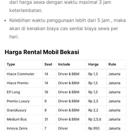
dari harga sewa dengan waktu maximal 3 jam
keterlambatan.
Kelebihan waktu penggunaan lebih dari 5 jam , maka
akan di kenakan biaya cas senilai biaya sewa per
hari.
Harga Rental Mobil Bekasi
Type
Seat
Include
Harga
Rute
Hiace Commuter
14
Driver & BBM
Rp 1,3
Jakarta
Hiace Premio
14
Driver & BBM
Rp 1,5
Jakarta
Elf Long
19
Driver & BBM
Rp 1,5
Jakarta
Premio Luxury
9
Driver & BBM
Rp 2,5
Jakarta
Grandluxury
9
Driver & BBM
Rp 2,2
Jakarta
Medium Bus
31
Driver & BBM
Rp 2,5Jt
Jakarta
Innova Zenix
7
Driver
Rp 950
Jakarta