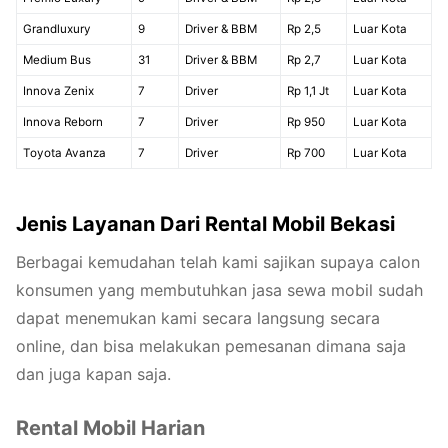
Grandluxury
9
Driver & BBM
Rp 2,5
Luar Kota
Medium Bus
31
Driver & BBM
Rp 2,7
Luar Kota
Innova Zenix
7
Driver
Rp 1,1 Jt
Luar Kota
Innova Reborn
7
Driver
Rp 950
Luar Kota
Toyota Avanza
7
Driver
Rp 700
Luar Kota
Jenis Layanan Dari Rental Mobil Bekasi
Berbagai kemudahan telah kami sajikan supaya calon
konsumen yang membutuhkan jasa sewa mobil sudah
dapat menemukan kami secara langsung secara
online, dan bisa melakukan pemesanan dimana saja
dan juga kapan saja.
Rental Mobil Harian