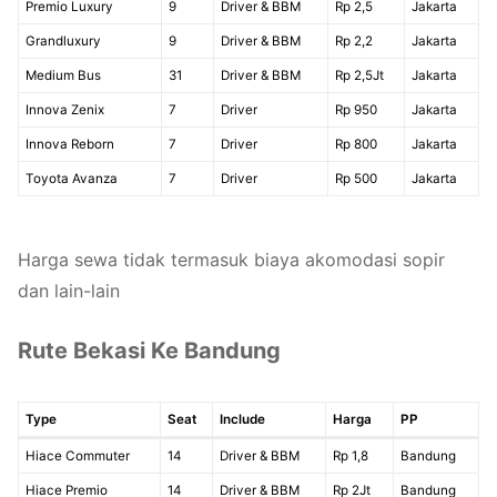
Premio Luxury
9
Driver & BBM
Rp 2,5
Jakarta
Grandluxury
9
Driver & BBM
Rp 2,2
Jakarta
Medium Bus
31
Driver & BBM
Rp 2,5Jt
Jakarta
Innova Zenix
7
Driver
Rp 950
Jakarta
Innova Reborn
7
Driver
Rp 800
Jakarta
Toyota Avanza
7
Driver
Rp 500
Jakarta
Harga sewa tidak termasuk biaya akomodasi sopir
dan lain-lain
Rute Bekasi Ke Bandung
Type
Seat
Include
Harga
PP
Hiace Commuter
14
Driver & BBM
Rp 1,8
Bandung
Hiace Premio
14
Driver & BBM
Rp 2Jt
Bandung