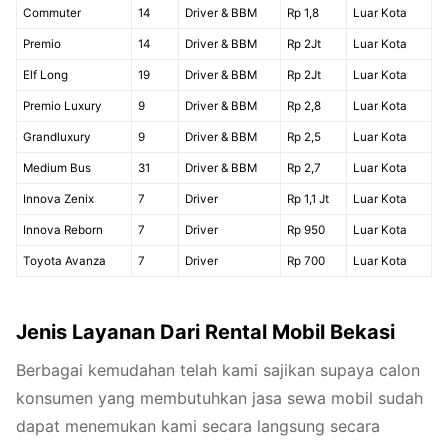
Commuter
14
Driver & BBM
Rp 1,8
Luar Kota
Premio
14
Driver & BBM
Rp 2Jt
Luar Kota
Elf Long
19
Driver & BBM
Rp 2Jt
Luar Kota
Premio Luxury
9
Driver & BBM
Rp 2,8
Luar Kota
Grandluxury
9
Driver & BBM
Rp 2,5
Luar Kota
Medium Bus
31
Driver & BBM
Rp 2,7
Luar Kota
Innova Zenix
7
Driver
Rp 1,1 Jt
Luar Kota
Innova Reborn
7
Driver
Rp 950
Luar Kota
Toyota Avanza
7
Driver
Rp 700
Luar Kota
Jenis Layanan Dari Rental Mobil Bekasi
Berbagai kemudahan telah kami sajikan supaya calon
konsumen yang membutuhkan jasa sewa mobil sudah
dapat menemukan kami secara langsung secara