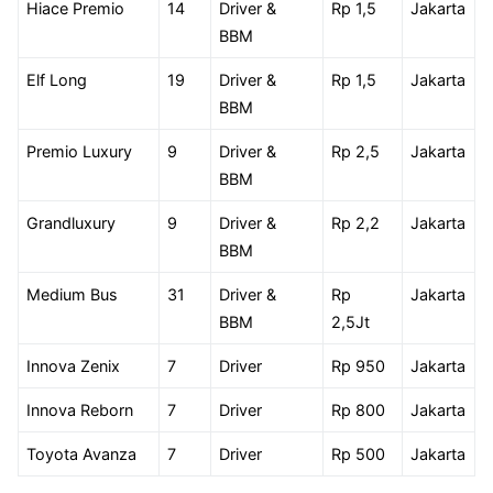
Hiace Premio
14
Driver &
Rp 1,5
Jakarta
BBM
Elf Long
19
Driver &
Rp 1,5
Jakarta
BBM
Premio Luxury
9
Driver &
Rp 2,5
Jakarta
BBM
Grandluxury
9
Driver &
Rp 2,2
Jakarta
BBM
Medium Bus
31
Driver &
Rp
Jakarta
BBM
2,5Jt
Innova Zenix
7
Driver
Rp 950
Jakarta
Innova Reborn
7
Driver
Rp 800
Jakarta
Toyota Avanza
7
Driver
Rp 500
Jakarta