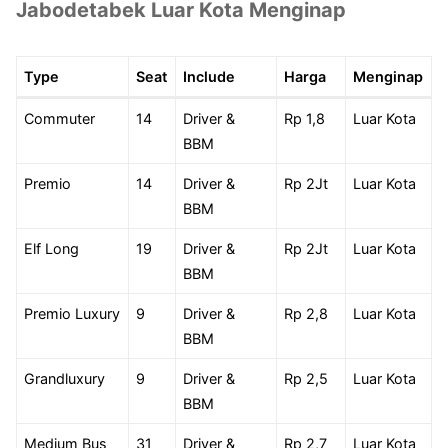
Jabodetabek Luar Kota Menginap
Type
Seat
Include
Harga
Menginap
Commuter
14
Driver &
Rp 1,8
Luar Kota
BBM
Premio
14
Driver &
Rp 2Jt
Luar Kota
BBM
Elf Long
19
Driver &
Rp 2Jt
Luar Kota
BBM
Premio Luxury
9
Driver &
Rp 2,8
Luar Kota
BBM
Grandluxury
9
Driver &
Rp 2,5
Luar Kota
BBM
Medium Bus
31
Driver &
Rp 2,7
Luar Kota