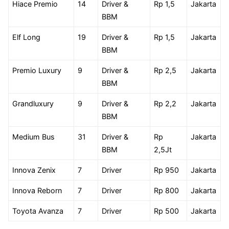
Hiace Premio
14
Driver &
Rp 1,5
Jakarta
BBM
Elf Long
19
Driver &
Rp 1,5
Jakarta
BBM
Premio Luxury
9
Driver &
Rp 2,5
Jakarta
BBM
Grandluxury
9
Driver &
Rp 2,2
Jakarta
BBM
Medium Bus
31
Driver &
Rp
Jakarta
BBM
2,5Jt
Innova Zenix
7
Driver
Rp 950
Jakarta
Innova Reborn
7
Driver
Rp 800
Jakarta
Toyota Avanza
7
Driver
Rp 500
Jakarta