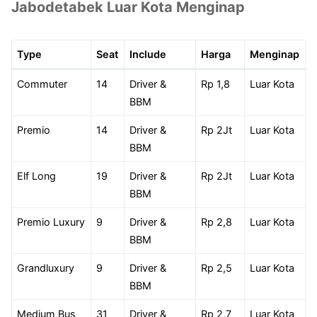
Jabodetabek Luar Kota Menginap
Type
Seat
Include
Harga
Menginap
Commuter
14
Driver &
Rp 1,8
Luar Kota
BBM
Premio
14
Driver &
Rp 2Jt
Luar Kota
BBM
Elf Long
19
Driver &
Rp 2Jt
Luar Kota
BBM
Premio Luxury
9
Driver &
Rp 2,8
Luar Kota
BBM
Grandluxury
9
Driver &
Rp 2,5
Luar Kota
BBM
Medium Bus
31
Driver &
Rp 2,7
Luar Kota