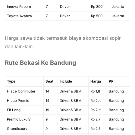
Innova Reborn
7
Driver
Rp 800
Jakarta
Toyota Avanza
7
Driver
Rp 500
Jakarta
Harga sewa tidak termasuk biaya akomodasi sopir
dan lain-lain
Rute Bekasi Ke Bandung
Type
Seat
Include
Harga
PP
Hiace Commuter
14
Driver & BBM
Rp 1,8
Bandung
Hiace Premio
14
Driver & BBM
Rp 2Jt
Bandung
Elf Long
19
Driver & BBM
Rp 2Jt
Bandung
Premio Luxury
9
Driver & BBM
Rp 2,7
Bandung
Grandluxury
9
Driver & BBM
Rp 2,5
Bandung