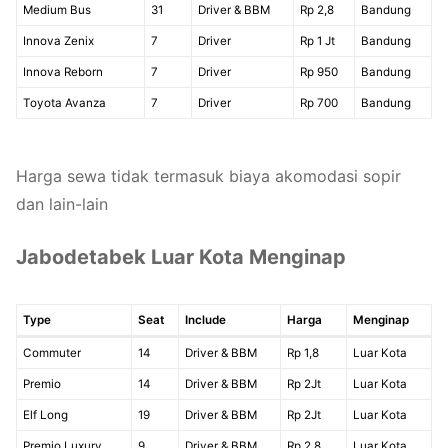
Medium Bus
31
Driver & BBM
Rp 2,8
Bandung
Innova Zenix
7
Driver
Rp 1 Jt
Bandung
Innova Reborn
7
Driver
Rp 950
Bandung
Toyota Avanza
7
Driver
Rp 700
Bandung
Harga sewa tidak termasuk biaya akomodasi sopir
dan lain-lain
Jabodetabek Luar Kota Menginap
Type
Seat
Include
Harga
Menginap
Commuter
14
Driver & BBM
Rp 1,8
Luar Kota
Premio
14
Driver & BBM
Rp 2Jt
Luar Kota
Elf Long
19
Driver & BBM
Rp 2Jt
Luar Kota
Premio Luxury
9
Driver & BBM
Rp 2,8
Luar Kota