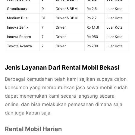
Grandluxury
9
Driver & BBM
Rp 2,5
Luar Kota
Medium Bus
31
Driver & BBM
Rp 2,7
Luar Kota
Innova Zenix
7
Driver
Rp 1,1 Jt
Luar Kota
Innova Reborn
7
Driver
Rp 950
Luar Kota
Toyota Avanza
7
Driver
Rp 700
Luar Kota
Jenis Layanan Dari Rental Mobil Bekasi
Berbagai kemudahan telah kami sajikan supaya calon
konsumen yang membutuhkan jasa sewa mobil sudah
dapat menemukan kami secara langsung secara
online, dan bisa melakukan pemesanan dimana saja
dan juga kapan saja.
Rental Mobil Harian