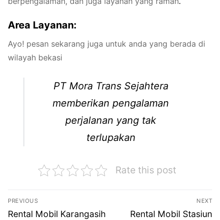
berpengalaman, dan juga layanan yang ramah
.
Area Layanan:
Ayo! pesan sekarang juga untuk anda yang berada di
wilayah bekasi
PT Mora Trans Sejahtera
memberikan pengalaman
perjalanan yang tak
terlupakan
Rate this post
Navigasi
PREVIOUS
NEXT
pos
Previous
Next
Rental Mobil Karangasih
Rental Mobil Stasiun