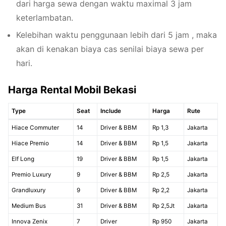
dari harga sewa dengan waktu maximal 3 jam
keterlambatan.
Kelebihan waktu penggunaan lebih dari 5 jam , maka
akan di kenakan biaya cas senilai biaya sewa per
hari.
Harga Rental Mobil Bekasi
Type
Seat
Include
Harga
Rute
Hiace Commuter
14
Driver & BBM
Rp 1,3
Jakarta
Hiace Premio
14
Driver & BBM
Rp 1,5
Jakarta
Elf Long
19
Driver & BBM
Rp 1,5
Jakarta
Premio Luxury
9
Driver & BBM
Rp 2,5
Jakarta
Grandluxury
9
Driver & BBM
Rp 2,2
Jakarta
Medium Bus
31
Driver & BBM
Rp 2,5Jt
Jakarta
Innova Zenix
7
Driver
Rp 950
Jakarta