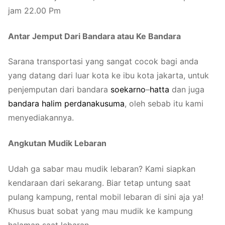
jam 22.00 Pm
Antar Jemput Dari Bandara atau Ke Bandara
Sarana transportasi yang sangat cocok bagi anda
yang datang dari luar kota ke ibu kota jakarta, untuk
penjemputan dari bandara
s
o
e
k
a
r
no
–
hatta
dan juga
ban
dara
h
a
l
i
m
perdanakusuma
, oleh sebab itu kami
menyediakannya.
Angkutan Mudik Lebaran
Udah ga sabar mau mudik lebaran? Kami siapkan
kendaraan dari sekarang. Biar tetap untung saat
pulang kampung, rental mobil lebaran di sini aja ya!
Khusus buat sobat yang mau mudik ke kampung
halaman saat lebaran,