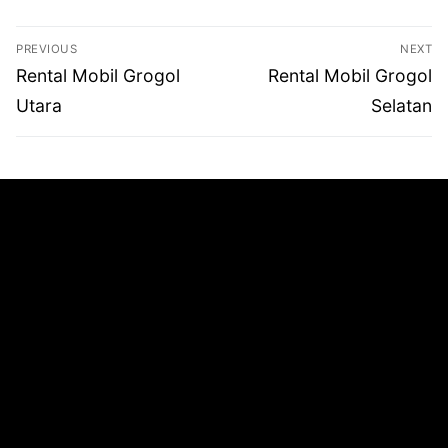
Navigasi
PREVIOUS
NEXT
pos
Previous
Next
Rental Mobil Grogol
Rental Mobil Grogol
post:
post:
Utara
Selatan