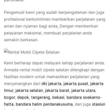
Pengemudi kami yang sudah berpengalaman dan juga
profesional berkomitmen memberikan perjalanan yang
aman dan nyaman bagi anda, Dengan memberikan
pelayanan maksimal, membuat perjalanan anda
semakin berkesan.
Kami berharap dapat melayani setiap perjalanan anda.
Armada rental mobil cipete selatan dilengkapi dengan
fasilitas modern untuk memastikan perjalanan yang
menyenangkan dari
dki
ja
ka
rta
,
ja
karta
pu
sat
,
jaka
rta
tim
ur
,
jaka
rta
sela
tan
,
jaka
rta
ba
rat
,
jak
arta
uta
ra
,
bo
g
o
r
,
de
p
o
k
,
tan
ge
ra
ng
,
be
k
a
si
,
ban
dara
soek
arno
–
ha
tta
,
b
a
nd
ara
hal
im
perdana
kusuma
, dan juga
stasiun