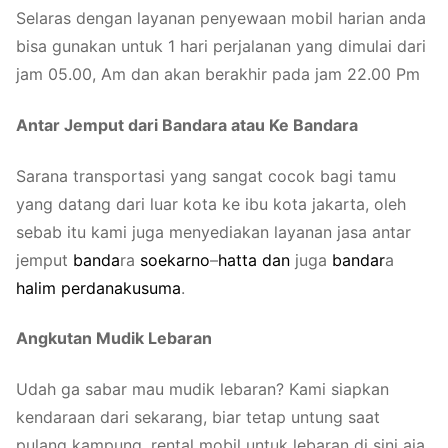
Selaras dengan layanan penyewaan mobil harian anda
bisa gunakan untuk 1 hari perjalanan yang dimulai dari
jam 05.00, Am dan akan berakhir pada jam 22.00 Pm
Antar Jemput dari Bandara atau Ke Bandara
Sarana transportasi yang sangat cocok bagi tamu
yang datang dari luar kota ke ibu kota jakarta, oleh
sebab itu kami juga menyediakan layanan jasa antar
jemput
b
a
n
d
a
ra
soekarno
–
hatta
dan
juga
b
a
n
d
a
r
a
halim
perdanakusuma
.
Angkutan Mudik Lebaran
Udah ga sabar mau mudik lebaran? Kami siapkan
kendaraan dari sekarang, biar tetap untung saat
pulang kampung, rental mobil untuk lebaran di sini aja