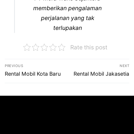
memberikan pengalaman
perjalanan yang tak
terlupakan
Rate this post
Navigasi
PREVIOUS
NEXT
pos
Previous
Next
Rental Mobil Kota Baru
Rental Mobil Jakasetia
post:
post: