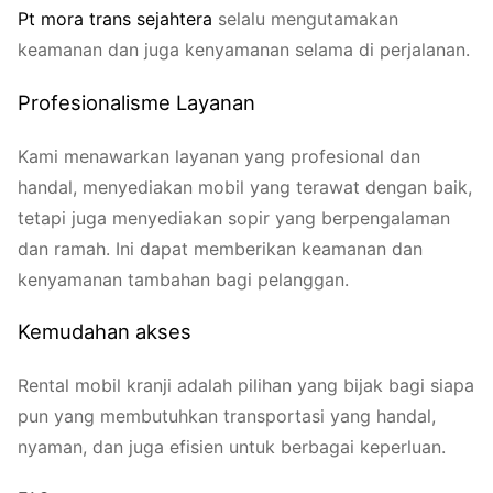
P
t
m
o
r
a
t
r
a
n
s
s
e
j
a
h
t
e
r
a
selalu mengutamakan
keamanan dan juga kenyamanan selama di perjalanan.
Profesionalisme Layanan
Kami menawarkan layanan yang profesional dan
handal, menyediakan mobil yang terawat dengan baik,
tetapi juga menyediakan sopir yang berpengalaman
dan ramah. Ini dapat memberikan keamanan dan
kenyamanan tambahan bagi pelanggan.
Kemudahan akses
Rental mobil kranji adalah pilihan yang bijak bagi siapa
pun yang membutuhkan transportasi yang handal,
nyaman, dan juga efisien untuk berbagai keperluan.