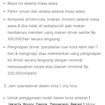
Biaya tol selama masa sewa
Parkir umum dan wisata selama masa sewa
Konsumsi driver/crew (makan, minum) selama masa
sewa & jika tidak di sediakan/di ajak makan
hendaknya memberi uang makan driver senilai Rp
100.000/hari secara langsung.
Penginapan driver (perjalanan luar kota lebih dari 1
hari & menginap) atau memberikan uang penginapan
ke driver secara langsung dengan nominal
menyesuaikan lokasi atau daerah (minimal Rp
200.000/malam)
3. Jam operasional dalam kota / city tour
Untuk penggunaan mobil dalam kota wilayah
(
J
a
k
a
r
t
a
,
Bogor
,
Depok
,
Tang
erang
,
Bekas
i
)
Mulai