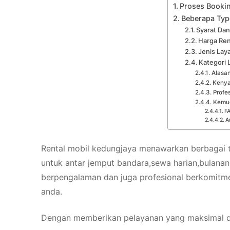
Proses Bookin
Beberapa Typ
Syarat Da
Harga Ren
Jenis Lay
Kategori 
Alasan
Kenya
Profe
Kemu
FA
A
Rental mobil kedungjaya menawarkan berbagai t
untuk antar jemput bandara,sewa harian,bulanan
berpengalaman dan juga profesional berkomitm
anda.
Dengan memberikan pelayanan yang maksimal d