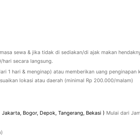
masa sewa & jika tidak di sediakan/di ajak makan hendakn
/hari secara langsung.
 dari 1 hari & menginap) atau memberikan uang penginapan 
suaikan lokasi atau daerah (minimal Rp 200.000/malam)
(
J
a
k
a
r
t
a
,
Bogor
,
Depok
,
Tang
erang
,
Bekas
i
)
Mulai dari Jam
m)