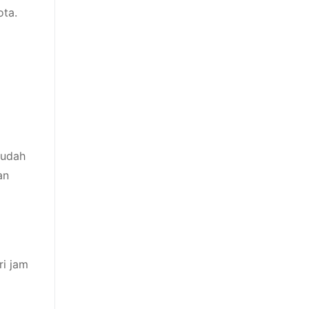
ota.
sudah
an
ri jam