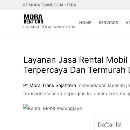
Lompat
PT MORA TRANS SEJAHTERA
ke
konten
HOME
SERVICES
A
SAHABAT PERJALANAN ANDA
Layanan Jasa Rental Mobil 
Terpercaya Dan Termurah 
Pt
Mora
Trans
Sejah
tera
menyediakan layanan jas
transportasi anda bepergian ke dalam kota maup
Daftar Isi